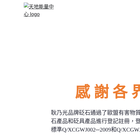
主頁 Front Page
關於砭石 About Bians
課程/書籍 Courses / Books
能量產品
DIY飾物/香爐
聯絡我們 Contact 
感 謝 各 界 
耿乃光品牌砭石通過了歐盟有害物質限量指
石產品和砭具產品進行登記註冊，登記註冊
標準Q/XCGWJ002─2009和Q/XCGWJ