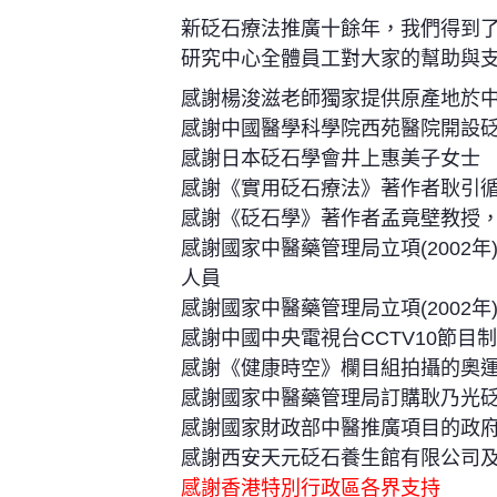
新砭石療法推廣十餘年，我們得到
研究中心全體員工對大家的幫助與
感謝楊浚滋老師獨家提供原產地於
感謝中國醫學科學院西苑醫院開設
感謝日本砭石學會井上惠美子女士
感謝《實用砭石療法》著作者耿引
感謝《砭石學》著作者孟竟壁教授
感謝國家中醫藥管理局立項(2002
人員
感謝國家中醫藥管理局立項(2002
感謝中國中央電視台CCTV10節目
感謝《健康時空》欄目組拍攝的奧
感謝國家中醫藥管理局訂購耿乃光砭
感謝國家財政部中醫推廣項目的政
感謝西安天元砭石養生館有限公司
感謝香港特別行政區各界支持