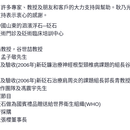
了許多專家、教授及朋友和客戶的大力支持與幫助。耿乃
支持表示衷心的感謝。
中國山東的泗濱浮石─砭石
砭術門診及砭術臨床培訓中心
循教授，谷世喆教授
，孟子敬先生
年)及驗收(2006年)新砭鐮治療神經根型頸椎病課題的組
年)及驗收(2006年)新砭石治療肩周炎的課題組長郭長青
制作團隊及馮震宇先生
運節目
石做為國賓禮品贈送給世界衛生組織(WHO)
府採購
及張櫻董事長