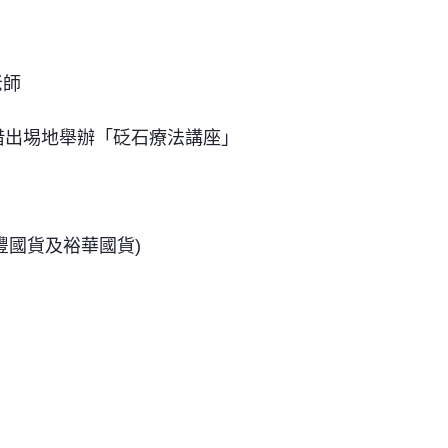
老師
費借出埸地舉辦「砭石療法講座」
豐國貨及裕華國貨)