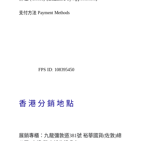
支付方法 Payment Methods
FPS ID: 108395450
香 港 分 銷 地 點
展銷專櫃：九龍彌敦道381號 裕華國貨(佐敦)總