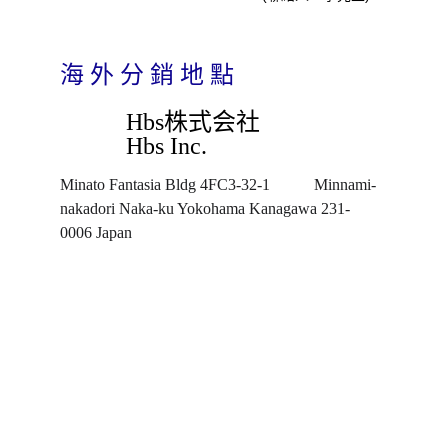
海 外 分 銷 地 點
Hbs株式会社
Hbs Inc.
Minato Fantasia Bldg 4FC3-32-1           Minnami-
nakadori Naka-ku Yokohama Kanagawa 231-
0006 Japan