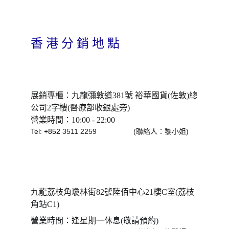
香 港 分 銷 地 點
展銷專櫃：九龍彌敦道381號 裕華國貨(佐敦)總
公司2字樓
(
醫療部收銀處旁
)
營業時間：10:00 - 22:00
Tel: +852 
3511 2259                  (聯絡人：黎小姐)
九龍荔枝角瓊林街82號陸佰中心21樓C室(荔枝
角站C1)
營業時間：逢星期一休息(敬請預約)