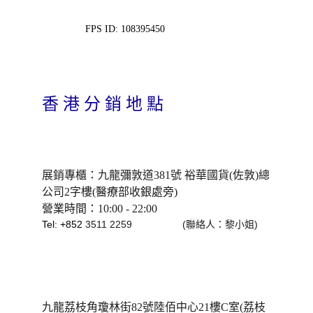
FPS ID: 108395450
香 港 分 銷 地 點
展銷專櫃：九龍彌敦道381號 裕華國貨(佐敦)總
公司2字樓
(
醫療部收銀處旁
)
營業時間：10:00 - 22:00
Tel: +852 
3511 2259                  (聯絡人：黎小姐)
九龍荔枝角瓊林街82號陸佰中心21樓C室(荔枝