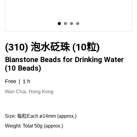
(310) 泡水砭珠 (10粒)
Bianstone Beads for Drinking Water
(10 Beads)
Free
1 h
Wan Chai, Hong Kong
Size:
每粒Each ø14mm
(approx.)
Weight:
Total 50g
(approx.)