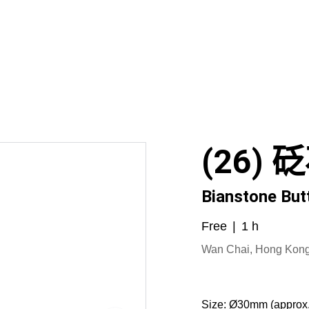
tone
砭石產品 Bianstone Products
砭石療法 Bianstone The
 Energy Products
保健產品 Health Products
沉香/蜜蠟 
Us
Brief Introduction (English)
(26) 
Bianstone But
Free
1 h
Wan Chai, Hong Kon
Size:
Ø30mm (approx.