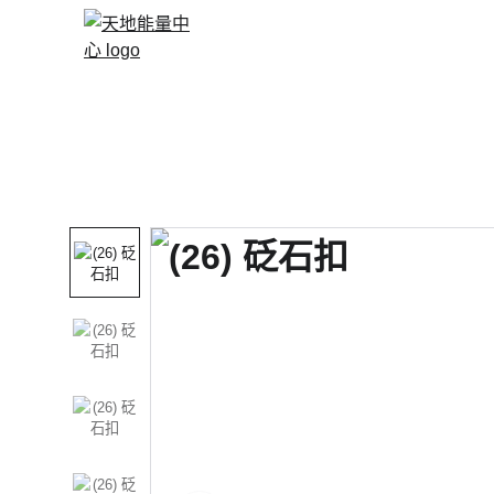
主頁 Front Page
關於砭石 About Bians
課程/書籍 Courses / Books
能量產品
DIY飾物/香爐
聯絡我們 Contact 