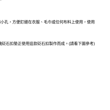
個小孔，方便釘縫在衣服、毛巾或任何布料上使用，使用
2)16塊砭石扣墊正使用這款砭石扣製作而成。(請看下圖參考)