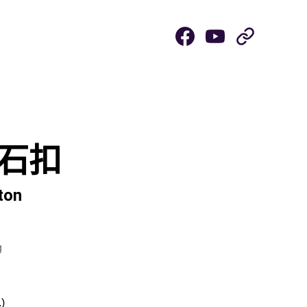
rapy
Agarwood / Amber
砭石扣
ton
g
)