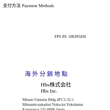
支付方法 Payment Methods
FPS ID: 108395450
海 外 分 銷 地 點
Hbs株式会社
Hbs Inc.
Minato Fantasia Bldg 4FC3-32-1           
Minnami-nakadori Naka-ku Yokohama 
Kanagawa 231-0006 Japan