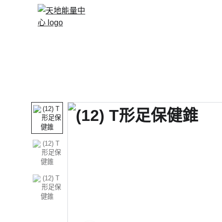
主頁 Front Page
關於砭石 About Bians
課程/書籍 Courses / Books
能量產品
DIY飾物/香爐
聯絡我們 Contact 