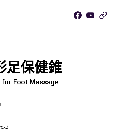
rapy
Agarwood / Amber
 T形足保健錐
 for Foot Massage
g
ox.)