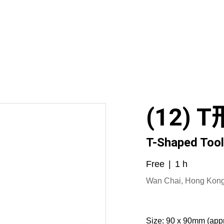
tone
砭石產品 Bianstone Products
砭石療法 Bianstone The
 Energy Products
保健產品 Health Products
沉香/蜜蠟 
Us
Brief Introduction (English)
(12)
T-Shaped Tool
Free
1 h
Wan Chai, Hong Kon
Size:
90 x 90mm (appr