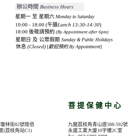
 辦公時間 
Business Hours
星期一 至 星期六
Monday to Saturday
10:00 - 18:00
 (午膳
Lunch 13:30-14:30
)
18:00 後敬請預約
(By Appointment after 6pm)
星期日 及 公眾假期 
Sunday & Public Holidays
休息 
(Closed) 
[
歡迎預約 By Appointment
]
 
菩 提 保 健 中 心
瓊林街82號陸佰
九龍荔枝角青山道588-592號
室(荔枝角站C1)
永盛工業大廈10字樓2C室