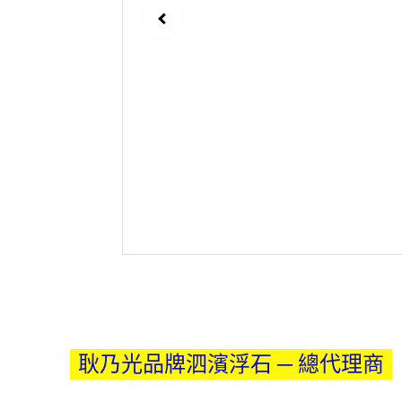
耿乃光品牌泗濱浮石 ─ 總代理商