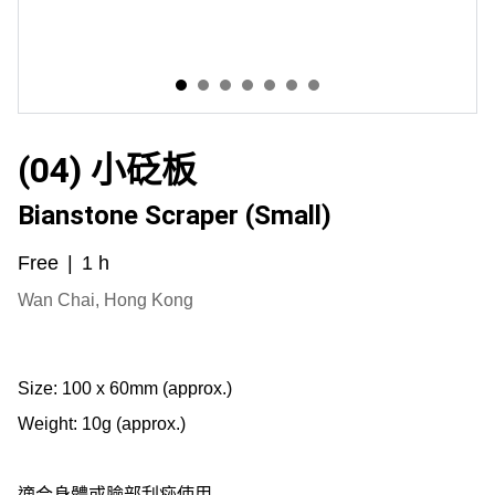
(04) 小砭板
Bianstone Scraper (Small)
Free
1 h
Wan Chai, Hong Kong
Size: 100 x 60mm (approx.)
Weight: 10g (approx.)
適合身體或臉部刮痧使用