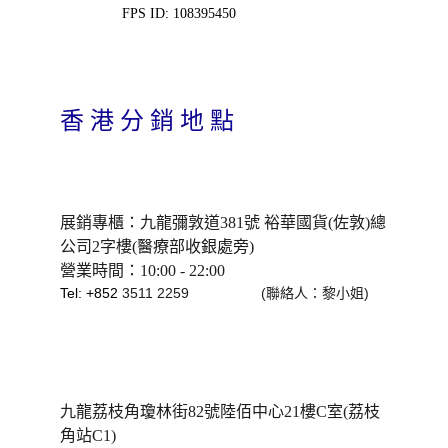
FPS ID: 108395450
香 港 分 銷 地 點
展銷專櫃：九龍彌敦道381號 裕華國貨(佐敦)總
公司2字樓
(
醫療部收銀處旁
)
營業時間：10:00 - 22:00
Tel: +852 
3511 2259                  (聯絡人：黎小姐)
九龍荔枝角瓊林街82號陸佰中心21樓C室(荔枝
角站C1)